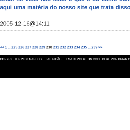
aqui uma matéria do nosso site que trata disso
2005-12-16@14:11
<<
1
...
225
226
227
228
229
230
231
232
233
234
235
...
239
>>
COPYRIGHT © 2008
MARCOS ELIAS PICÃO
· TEMA
REVOLUTION CODE BLUE
POR
BRIAN 