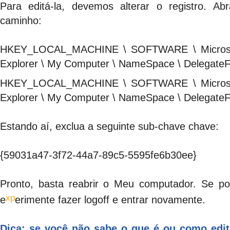
Para editá-la, devemos alterar o registro. Ab
caminho:
HKEY_LOCAL_MACHINE \ SOFTWARE \ Microsoft
Explorer \ My Computer \ NameSpace \ DelegateF
HKEY_LOCAL_MACHINE \ SOFTWARE \ Microsoft
Explorer \ My Computer \ NameSpace \ DelegateF
Estando aí, exclua a seguinte sub-chave chave:
{59031a47-3f72-44a7-89c5-5595fe6b30ee}
Pronto, basta reabrir o Meu computador. Se po
xp
e
erimente fazer logoff e entrar novamente.
Dica: se você não sabe o que é ou como edit